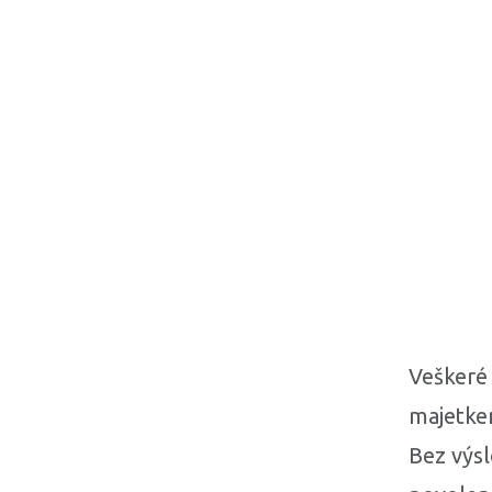
Veškeré 
majetkem
Bez výs