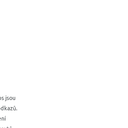
s jsou
odkazů.
ení