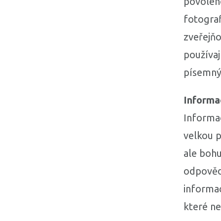
povoleno
fotograf
zveřejňo
používaj
písemný
Informa
Informac
velkou p
ale bohu
odpověd
informac
které ne