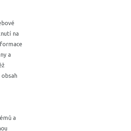
webové
knutí na
nformace
ny a
ěž
 obsah
témů a
hou