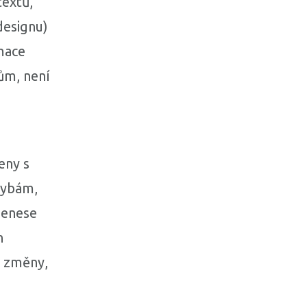
textů,
designu)
mace
ům, není
eny s
hybám,
nenese
h
é změny,