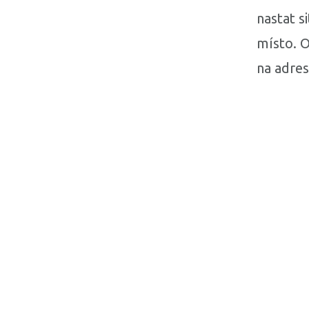
nastat s
místo. O
na adre