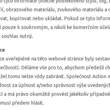
 tyto informace (včetně podnikového stylu, log, 
ií, obrazového materiálu, zvukového materiálu a 
vat, kopírovat nebo ukládat. Pokud se tyto infor
í pouze k soukromým, a nikoli ke komerčním účel
 souhlas nutný.
ce
e uveřejněné na této webové stránce byly sestav
ečlivostí. Děláme vše pro to, abychom předešli c
žel tomu nelze vždy zabránit. Společnost Action 
nost za úplnost a/nebo správnost výše uvedenýc
í a má právo okamžitě provést jakékoliv případn
musí předem hlásit.