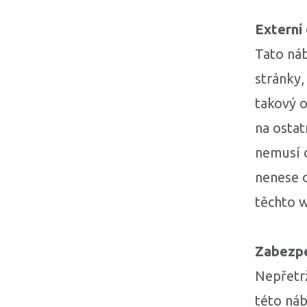
Externí
Tato ná
stránky,
takový 
na osta
nemusí o
nenese 
těchto 
Zabezp
Nepřetr
této náb