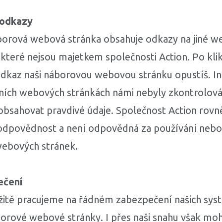
 odkazy
borová webová stránka obsahuje odkazy na jiné 
 které nejsou majetkem společnosti Action. Po kli
odkaz naši náborovou webovou stránku opustíš. I
tních webových stránkách námi nebyly zkontrolová
bsahovat pravdivé údaje. Společnost Action rovn
odpovědnost a není odpovědná za používání nebo
webových stránek.
ečení
žitě pracujeme na řádném zabezpečení našich sys
orové webové stránky. I přes naši snahu však mo